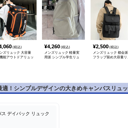
4,060
¥
4,260
¥
2,500
(税込)
(税込)
(税込)
ンズリュック 大容量
メンズリュック 軽量実
メンズリュック 都会派
機能アウトドアリュッ
用派 シンプル学生リュ
フラップ留め大容量リ
ック
ック
最適！シンプルデザインの大きめキャンバスリュッ