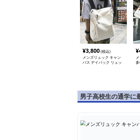
¥
3,800
¥
(税込)
メンズリュック キャン
メ
バス デイパック リュッ
多
ク
ク
男子高校生の通学に