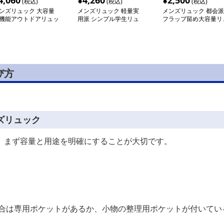
4,060
¥
4,260
¥
2,500
(税込)
(税込)
(税込)
ンズリュック 大容量
メンズリュック 軽量実
メンズリュック 都会派
機能アウトドアリュッ
用派 シンプル学生リュ
フラップ留め大容量リ
ック
ック
び方
ズリュック
、まず容量と用途を明確にすることが大切です。
場合は専用ポケットがあるか、小物の整理用ポケットが付いてい