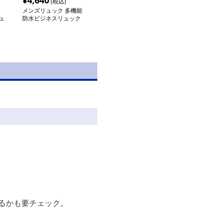
¥
4,640
(税込)
メンズリュック 多機能
ュ
防水ビジネスリュック
るかも要チェック。