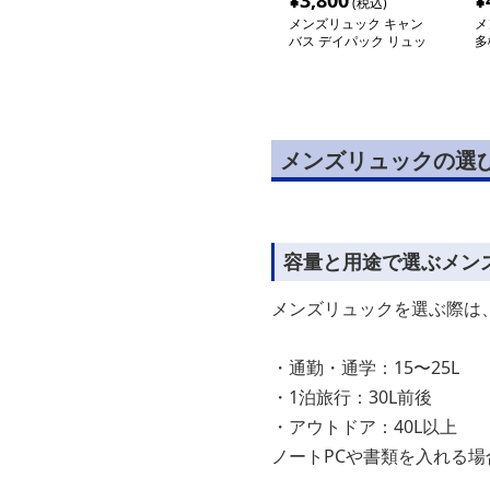
¥
3,800
¥
(税込)
メンズリュック キャン
メ
バス デイパック リュッ
多
ク
ク
メンズリュックの選
容量と用途で選ぶメン
メンズリュックを選ぶ際は
・通勤・通学：15〜25L
・1泊旅行：30L前後
・アウトドア：40L以上
ノートPCや書類を入れる