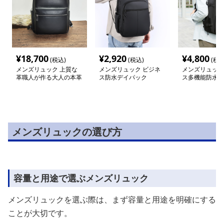
¥
18,700
¥
2,920
¥
4,800
(税込)
(税込)
(税込
メンズリュック 上質な
メンズリュック ビジネ
メンズリュック
革職人が作る大人の本革
ス防水デイパック
ス多機能防水リ
リュック
メンズリュックの選び方
容量と用途で選ぶメンズリュック
メンズリュックを選ぶ際は、まず容量と用途を明確にする
ことが大切です。