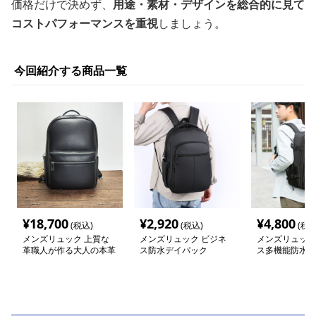
価格だけで決めず、
用途・素材・デザインを総合的に見て
コストパフォーマンスを重視
しましょう。
今回紹介する商品一覧
¥
18,700
¥
2,920
¥
4,800
(税込)
(税込)
(税込
メンズリュック 上質な
メンズリュック ビジネ
メンズリュック
革職人が作る大人の本革
ス防水デイパック
ス多機能防水リ
リュック