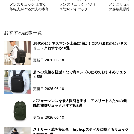
メンズリュック 上質な
メンズリュック ビジネ
メンズリュック
革職人が作る大人の本革
ス防水デイパック
ス多機能防水リ
リュック
おすすめ記事一覧
30代のビジネスマンを上品に演出！コスパ最強のビジネス
リュックおすすめ10選
更新日
2026-06-18
肩への負担を軽減！なで肩メンズのためのおすすめリュッ
ク5選
更新日
2026-06-18
パフォーマンスを最大限引き出す！アスリートのための機
能性抜群リュックおすすめ5選
更新日
2026-06-18
ストリート感を極める！hiphopスタイルに映えるリュック