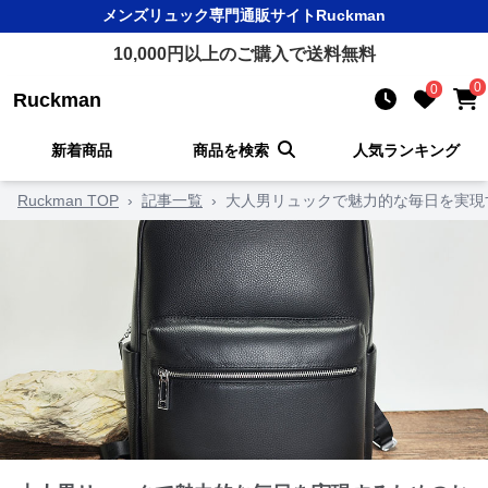
メンズリュック
専門通販サイト
Ruckman
10,000
円以上のご購入で送料無料
0
0
Ruckman
新着商品
商品を検索
人気ランキング
Ruckman TOP
›
記事一覧
›
大人男リュックで魅力的な毎日を実現