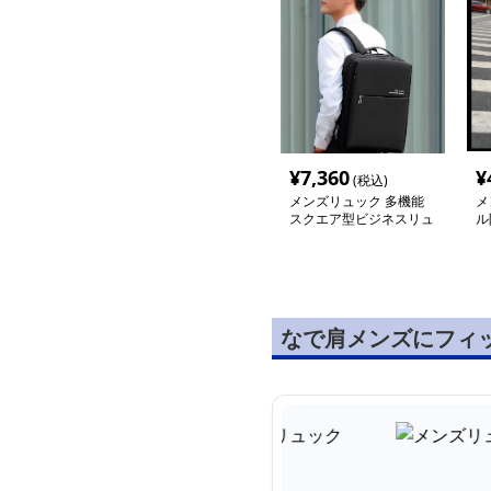
¥
7,360
¥
(税込)
メンズリュック 多機能
メ
スクエア型ビジネスリュ
ル
ック
ク
なで肩メンズにフィ