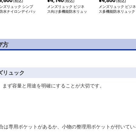
4,600
¥
4,140
¥
4,800
(税込)
(税込)
(税込)
ンズリュック シンプ
メンズリュック ビジネ
メンズリュック ビジネ
防水ナイロンデイパッ
ス向け多機能防水リュッ
ス多機能防水リュック
ク
び方
ズリュック
、まず容量と用途を明確にすることが大切です。
場合は専用ポケットがあるか、小物の整理用ポケットが付いてい