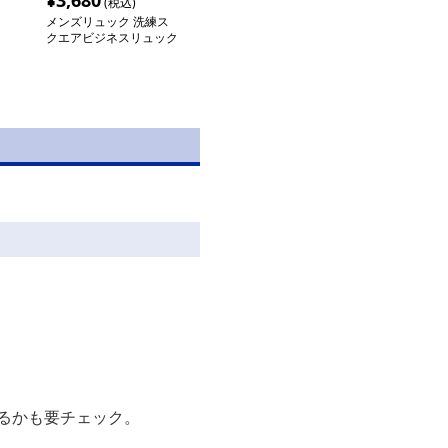
¥
3,680
(税込)
メンズリュック 洗練ス
クエアビジネスリュック
るかも要チェック。