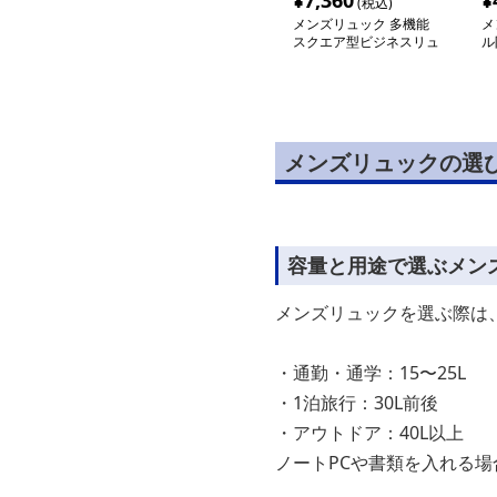
¥
7,360
¥
(税込)
メンズリュック 多機能
メ
スクエア型ビジネスリュ
ル
ック
ク
メンズリュックの選
容量と用途で選ぶメン
メンズリュックを選ぶ際は
・通勤・通学：15〜25L
・1泊旅行：30L前後
・アウトドア：40L以上
ノートPCや書類を入れる