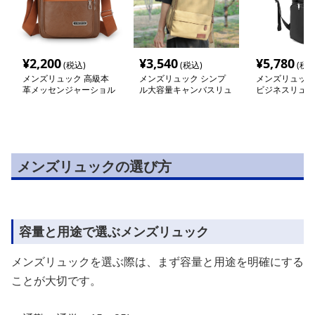
¥
2,200
¥
3,540
¥
5,780
(税込)
(税込)
(税込
メンズリュック 高級本
メンズリュック シンプ
メンズリュック
革メッセンジャーショル
ル大容量キャンバスリュ
ビジネスリュッ
ダー財布
ック
水キャリー
メンズリュックの選び方
容量と用途で選ぶメンズリュック
メンズリュックを選ぶ際は、まず容量と用途を明確にする
ことが大切です。