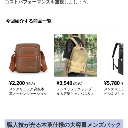
コストパフォーマンスを重視
しましょう。
今回紹介する商品一覧
¥
2,200
¥
3,540
¥
5,780
(税込)
(税込)
(税込
メンズリュック 高級本
メンズリュック シンプ
メンズリュック
革メッセンジャーショル
ル大容量キャンバスリュ
ビジネスリュッ
ダー財布
ック
水キャリー
職人技が光る本革仕様の大容量メンズバック