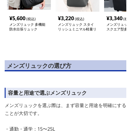
¥
5,600
¥
3,220
¥
3,340
(税込)
(税込)
(税込
メンズリュック 多機能
メンズリュック スタイ
メンズリュック
防水出張リュック
リッシュミニマル軽量リ
スクエア型多機
ュック
パック
メンズリュックの選び方
容量と用途で選ぶメンズリュック
メンズリュックを選ぶ際は、まず容量と用途を明確にする
ことが大切です。
・通勤・通学：15〜25L