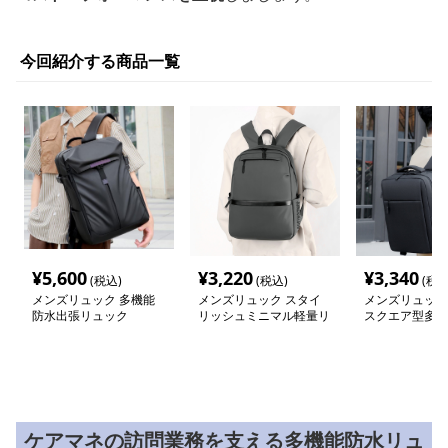
今回紹介する商品一覧
¥
5,600
¥
3,220
¥
3,340
(税込)
(税込)
(税込
メンズリュック 多機能
メンズリュック スタイ
メンズリュック
防水出張リュック
リッシュミニマル軽量リ
スクエア型多機
ュック
パック
ケアマネの訪問業務を支える多機能防水リュ