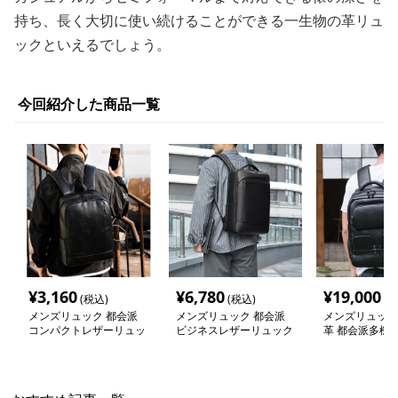
持ち、長く大切に使い続けることができる一生物の革リュ
ックといえるでしょう。
今回紹介した商品一覧
¥
3,160
¥
6,780
¥
19,000
(税込)
(税込)
(税
メンズリュック 都会派
メンズリュック 都会派
メンズリュック
コンパクトレザーリュッ
ビジネスレザーリュック
革 都会派多機
ク
ク