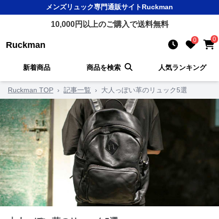
メンズリュック
専門通販サイト
Ruckman
10,000
円以上のご購入で送料無料
0
0
Ruckman
新着商品
商品を検索
人気ランキング
Ruckman TOP
›
記事一覧
›
大人っぽい革のリュック5選