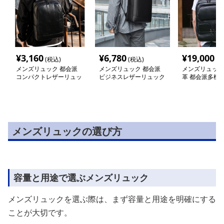
¥
3,160
¥
6,780
¥
19,000
(税込)
(税込)
(税
メンズリュック 都会派
メンズリュック 都会派
メンズリュック
コンパクトレザーリュッ
ビジネスレザーリュック
革 都会派多機
ク
ク
メンズリュックの選び方
容量と用途で選ぶメンズリュック
メンズリュックを選ぶ際は、まず容量と用途を明確にする
ことが大切です。