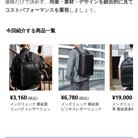
価格だけで決めず、
用途・素材・デザインを総合的に見て
コストパフォーマンスを重視
しましょう。
今回紹介する商品一覧
¥
3,160
¥
6,780
¥
19,000
(税込)
(税込)
(税
メンズリュック 都会派
メンズリュック 都会派
メンズリュック
コンパクトレザーリュッ
ビジネスレザーリュック
革 都会派多機
ク
ク