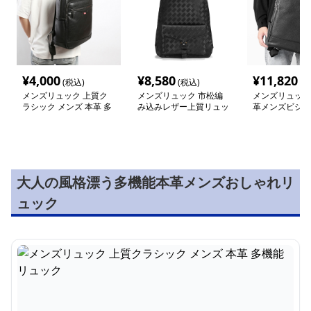
¥
4,000
¥
8,580
¥
11,820
(税込)
(税込)
(税
メンズリュック 上質ク
メンズリュック 市松編
メンズリュック
ラシック メンズ 本革 多
み込みレザー上質リュッ
革メンズビジネ
機能リュック
ク
ク
大人の風格漂う多機能本革メンズおしゃれリ
ュック