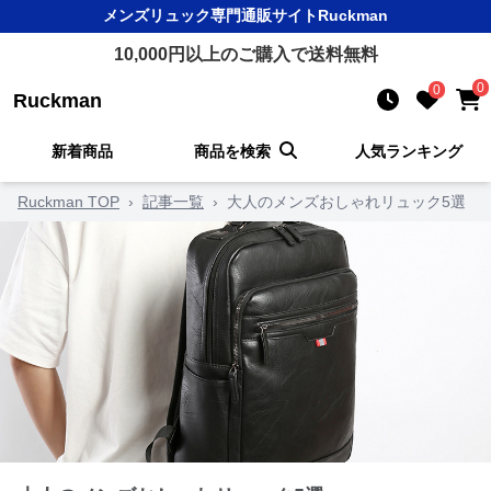
メンズリュック
専門通販サイト
Ruckman
10,000
円以上のご購入で送料無料
0
0
Ruckman
新着商品
商品を検索
人気ランキング
Ruckman TOP
›
記事一覧
›
大人のメンズおしゃれリュック5選