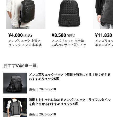
¥
4,000
¥
8,580
¥
11,820
(税込)
(税込)
(税
メンズリュック 上質ク
メンズリュック 市松編
メンズリュック
ラシック メンズ 本革 多
み込みレザー上質リュッ
革メンズビジネ
機能リュック
ク
ク
おすすめ記事一覧
メンズ革リュックサックで毎日を特別にする！長く使える
おすすめリュック5選
更新日
2026-06-18
通勤もおしゃれに決めるメンズリュック！ライフスタイル
を向上させるおすすめリュック5選
更新日
2026-06-18