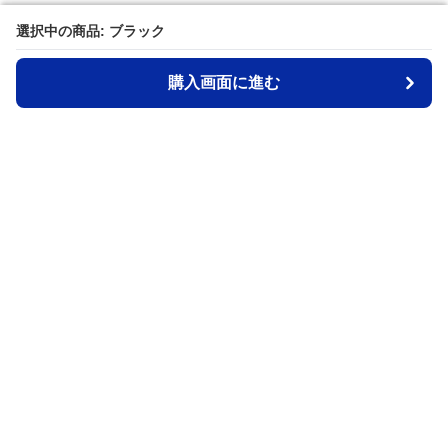
選択中の商品: ブラック
選択中の商品: ブラック
購入画面に進む
購入画面に進む
Ruckman
について
会社概要
利用規約