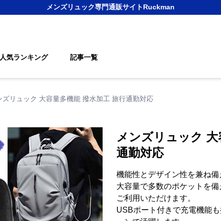
メンズリュック
専門通販サイト
Ruckman
人気ランキング
記事一覧
ンズリュック 大容量多機能 撥水加工 旅行通勤対応
メンズリュック 大
通勤対応
機能性とデザイン性を兼ね備
大容量で多数のポケットを備
ご利用いただけます。
USBポート付きで充電機能