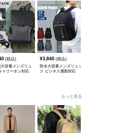
40
¥
3,840
¥
3,600
(税込)
(税込)
(税込)
能大容量メンズリュ
防水大容量メンズリュッ
メンズリュック メンズ
 キャリーオン対応
ク ビジネス通勤対応
ビジネス リュック 大容
ネス鞄
量 三点セット ショルダ
ーバッグ付き
もっと見る