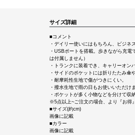
サイズ詳細
■コメント
・デイリー使いにはもちろん、ビジネ
・USBポートを搭載。歩きながら充電
は付属しません）
・トランクに装着でき、キャリーオン
・サイドのポケットには折りたたみ傘
・耐摩耗性生地で傷がつきにくい。
・撥水生地で雨の日もお使いいただけ
・ポケットが多く小物などを分けて収
※5点以上~ご注文の場合、より『お得
■サイズ(約cm)
画像に記載
■カラー
画像に記載