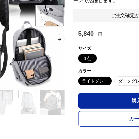
ーンで活躍します。
ご注文確定か
5,840
円
Next slide
サイズ
1点
カラー
ライトグレー
ダークグ
購
カー