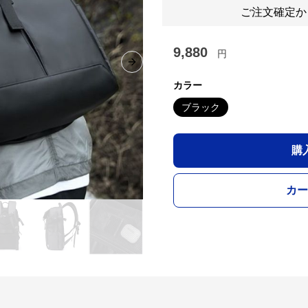
ご注文確定か
9,880
円
Next slide
カラー
ブラック
購
カー