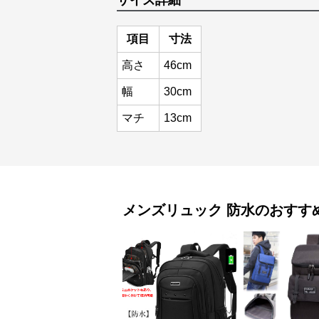
サイズ詳細
項目
寸法
高さ
46cm
幅
30cm
マチ
13cm
メンズリュック
防水
のおすす