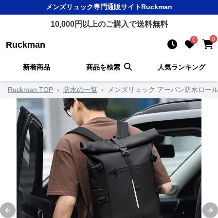
メンズリュック
専門通販サイト
Ruckman
10,000
円以上のご購入で送料無料
0
0
Ruckman
新着商品
商品を検索
人気ランキング
Ruckman TOP
›
防水の一覧
›
メンズリュック アーバン防水ロー
Previous slide
Ne