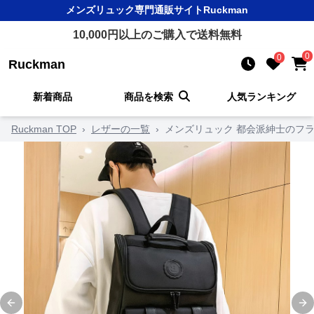
メンズリュック
専門通販サイト
Ruckman
10,000
円以上のご購入で送料無料
0
0
Ruckman
新着商品
商品を検索
人気ランキング
Ruckman TOP
›
レザーの一覧
›
メンズリュック 都会派紳士のフ
Previous slide
Ne