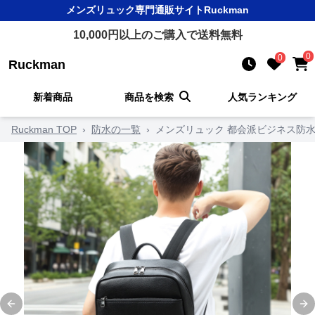
メンズリュック
専門通販サイト
Ruckman
10,000
円以上のご購入で送料無料
0
0
Ruckman
新着商品
商品を検索
人気ランキング
Ruckman TOP
›
防水の一覧
›
メンズリュック 都会派ビジネス防
Previous slide
Ne