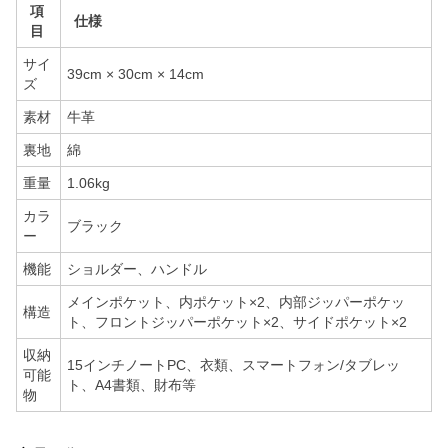
項
仕様
目
サイ
39cm × 30cm × 14cm
ズ
素材
牛革
裏地
綿
重量
1.06kg
カラ
ブラック
ー
機能
ショルダー、ハンドル
メインポケット、内ポケット×2、内部ジッパーポケッ
構造
ト、フロントジッパーポケット×2、サイドポケット×2
収納
15インチノートPC、衣類、スマートフォン/タブレッ
可能
ト、A4書類、財布等
物