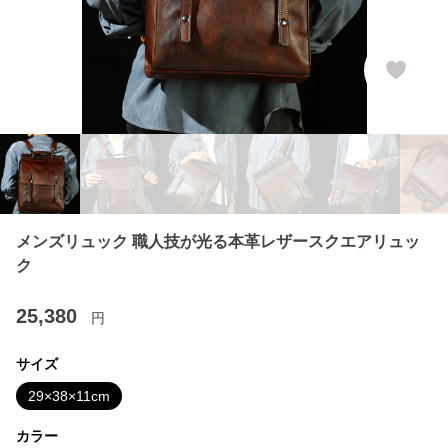
メンズリュック 職人技が光る本革レザースクエアリュッ
ク
25,380
円
サイズ
29×38×11cm
カラー