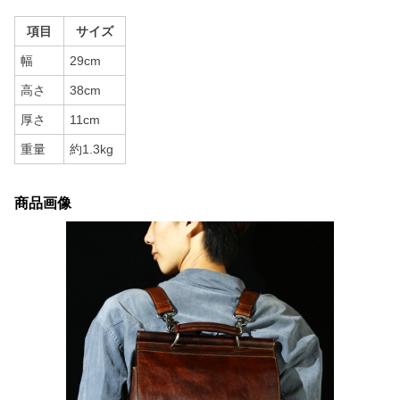
項目
サイズ
幅
29cm
高さ
38cm
厚さ
11cm
重量
約1.3kg
商品画像