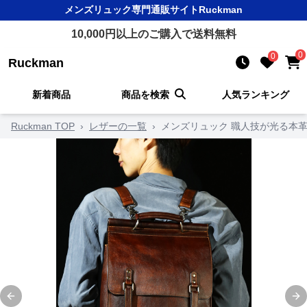
メンズリュック
専門通販サイト
Ruckman
10,000
円以上のご購入で送料無料
0
0
Ruckman
新着商品
商品を検索
人気ランキング
Ruckman TOP
›
レザーの一覧
›
メンズリュック 職人技が光る本
Previous slide
Ne