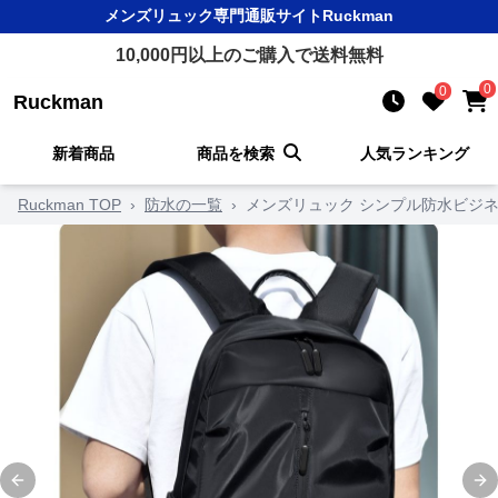
メンズリュック
専門通販サイト
Ruckman
10,000
円以上のご購入で送料無料
0
0
Ruckman
新着商品
商品を検索
人気ランキング
Ruckman TOP
›
防水の一覧
›
メンズリュック シンプル防水ビジ
Previous slide
Ne