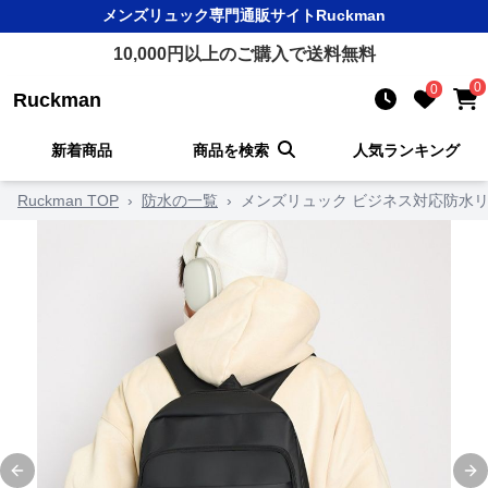
メンズリュック
専門通販サイト
Ruckman
10,000
円以上のご購入で送料無料
0
0
Ruckman
新着商品
商品を検索
人気ランキング
Ruckman TOP
›
防水の一覧
›
メンズリュック ビジネス対応防水
Previous slide
Ne