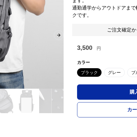
ます。
通勤通学からアウトドアまで
クです。
ご注文確定か
Next slide
3,500
円
カラー
ブラック
グレー
ブ
購
カー