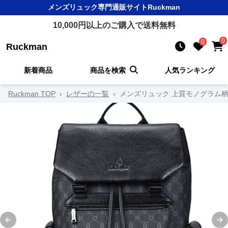
メンズリュック
専門通販サイト
Ruckman
10,000
円以上のご購入で送料無料
0
0
Ruckman
新着商品
商品を検索
人気ランキング
Ruckman TOP
›
レザーの一覧
›
メンズリュック 上質モノグラム
Previous slide
Ne