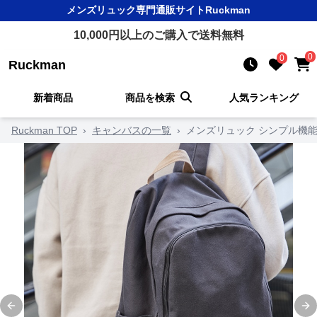
メンズリュック
専門通販サイト
Ruckman
10,000
円以上のご購入で送料無料
0
0
Ruckman
新着商品
商品を検索
人気ランキング
Ruckman TOP
›
キャンバスの一覧
›
メンズリュック シンプル機能
Previous slide
Ne