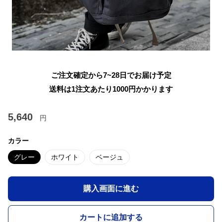
ご注文確定から7~28日でお届け予定
送料は1注文あたり
1000
円かかります
5,640
円
カラー
グレー
ホワイト
ベージュ
購入画面に進む
カートに追加する