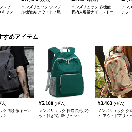
シンプ
メンズリュック シンプ
メンズリュック 多機能
メン
きキャン
ル機能美 アウトドア風
収納大容量ナイロントー
アフ
キャンバスリュック
ト
バス
すすめアイテム
¥
5,100
¥
3,460
税込)
(税込)
(税込)
ック 都会派キャン
メンズリュック 快適収納ポケ
メンズリュック ク
ック
ット付き実用派リュック
ュ アウトドアリュ