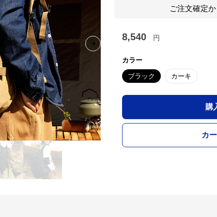
ご注文確定か
8,540
円
Next slide
カラー
ブラック
カーキ
購
カー