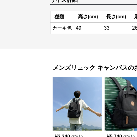
サイズ詳細
種類
高さ(cm)
長さ(cm)
カーキ色
49
33
2
メンズリュック
キャンバス
の
¥
3,340
¥
5,740
(税込)
(税込)