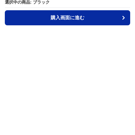
選択中の商品: ブラック
選択中の商品: ブラック
購入画面に進む
購入画面に進む
Ruckman
について
会社概要
利用規約