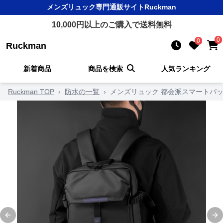
メンズリュック
専門通販サイト
Ruckman
10,000
円以上のご購入で送料無料
0
0
Ruckman
新着商品
商品を検索
人気ランキング
Ruckman TOP
›
防水の一覧
›
メンズリュック 都会派スマートパ
Previous slide
Ne