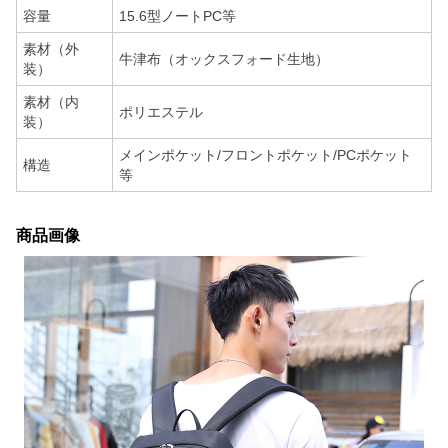
容量
15.6型ノートPC等
素材（外
牛津布（オックスフォード生地）
装）
素材（内
ポリエステル
装）
メインポケット/フロントポケット/PCポケット
構造
等
商品画像