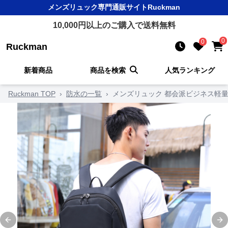
メンズリュック
専門通販サイト
Ruckman
10,000
円以上のご購入で送料無料
0
0
Ruckman
新着商品
商品を検索
人気ランキング
Ruckman TOP
›
防水の一覧
›
メンズリュック 都会派ビジネス軽
Previous slide
Ne