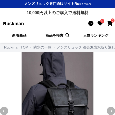
メンズリュック
専門通販サイト
Ruckman
10,000
円以上のご購入で送料無料
0
0
Ruckman
新着商品
商品を検索
人気ランキング
Ruckman TOP
›
防水の一覧
›
メンズリュック 都会派防水折り返
Previous slide
Ne