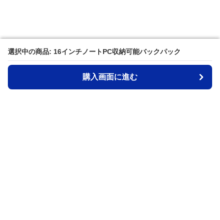
選択中の商品: 16インチノートPC収納可能バックパック
選択中の商品: 16インチノートPC収納可能バックパック
購入画面に進む
購入画面に進む
Ruckman
について