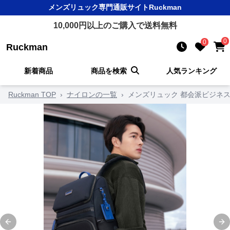
メンズリュック
専門通販サイト
Ruckman
10,000
円以上のご購入で送料無料
0
0
Ruckman
新着商品
商品を検索
人気ランキング
Ruckman TOP
›
ナイロンの一覧
›
メンズリュック 都会派ビジネ
Previous slide
Ne