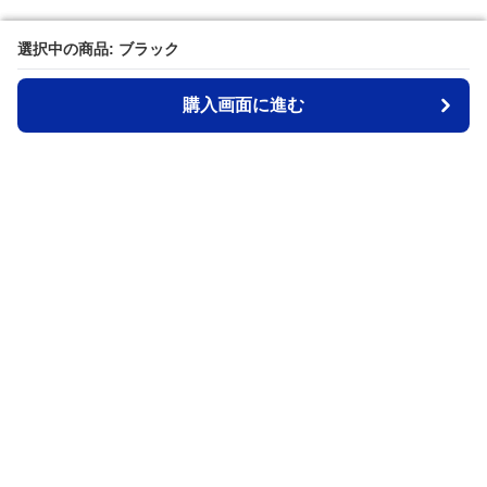
選択中の商品: ブラック
選択中の商品: ブラック
購入画面に進む
購入画面に進む
Ruckman
について
会社概要