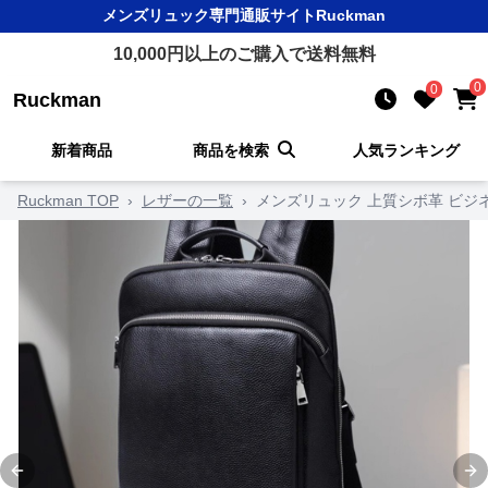
メンズリュック
専門通販サイト
Ruckman
10,000
円以上のご購入で送料無料
0
0
Ruckman
新着商品
商品を検索
人気ランキング
Ruckman TOP
›
レザーの一覧
›
メンズリュック 上質シボ革 ビジ
Previous slide
Ne