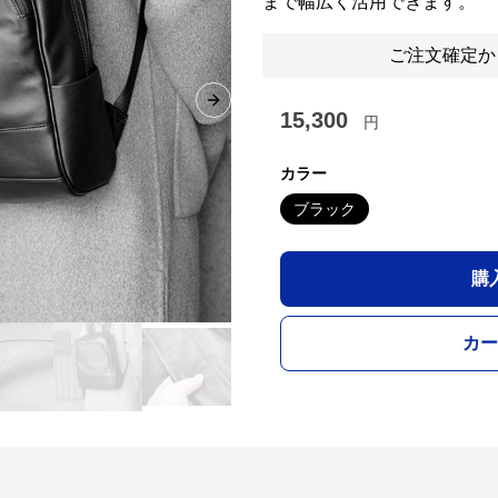
まで幅広く活用できます。
ご注文確定か
Next slide
15,300
円
カラー
ブラック
購
カー