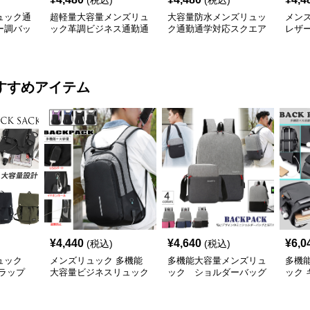
(税込)
(税込)
ュック通
超軽量大容量メンズリュ
大容量防水メンズリュッ
メン
ー調バッ
ック革調ビジネス通勤通
ク通勤通学対応スクエア
レザ
学
型
ク 大
すすめアイテム
¥
4,440
¥
4,640
¥
6,0
(税込)
(税込)
ュック
メンズリュック 多機能
多機能大容量メンズリュ
多機
ラップ
大容量ビジネスリュック
ック ショルダーバッグ
ック
盗難防止付きメンズ
セット
ビジ