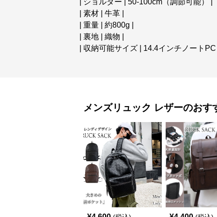
| ショルダー | 50-100cm（調節可能） |
| 素材 | 牛革 |
| 重量 | 約800g |
| 裏地 | 織物 |
| 収納可能サイズ | 14.4インチノートPC 
メンズリュック
レザー
のおす
¥
4,600
¥
4,400