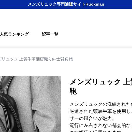
メンズリュック
専門通販サイト
Ruckman
人気ランキング
記事一覧
ズリュック 上質牛革細密織り紳士背負鞄
メンズリュック 上
鞄
メンズリュックの洗練された
厳選された頭層牛革を使用し
ザーの風合いが魅力。
流行に左右されない都会的な