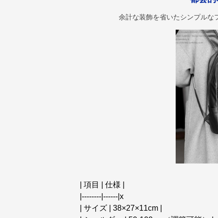
余計な装飾を省いたシンプルな
| 項目 | 仕様 |
|--------|------|x
| サイズ | 38×27×11cm |