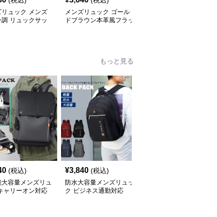
(税込)
(税込)
(税込)
ズリュック メンズ
メンズリュック ゴール
メンズリュック 上質レ
ー調 リュックサッ
ドブラウン本革風フラッ
ザー旅行ビジネスリュッ
容量 通勤通学
プリュック
ク
もっと見る
40
¥
3,840
¥
3,600
(税込)
(税込)
(税込)
能大容量メンズリュ
防水大容量メンズリュッ
メンズリュック メンズ
 キャリーオン対応
ク ビジネス通勤対応
ビジネス リュック 大容
ネス鞄
量 三点セット ショルダ
ーバッグ付き