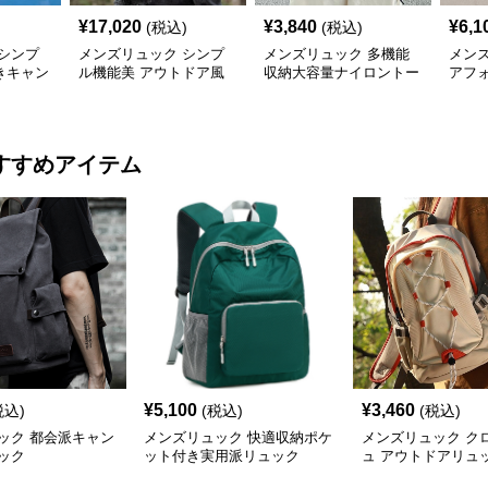
¥
17,020
¥
3,840
¥
6,1
(税込)
(税込)
シンプ
メンズリュック シンプ
メンズリュック 多機能
メン
きキャン
ル機能美 アウトドア風
収納大容量ナイロントー
アフ
キャンバスリュック
ト
バス
すすめアイテム
¥
5,100
¥
3,460
税込)
(税込)
(税込)
ック 都会派キャン
メンズリュック 快適収納ポケ
メンズリュック ク
ック
ット付き実用派リュック
ュ アウトドアリュ