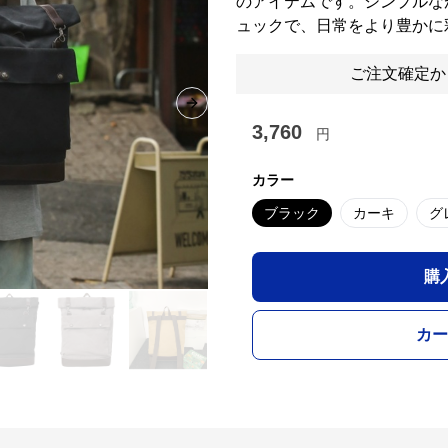
のアイテムです。シンプルな
ュックで、日常をより豊かに
ご注文確定か
Next slide
3,760
円
カラー
ブラック
カーキ
グ
購
カー