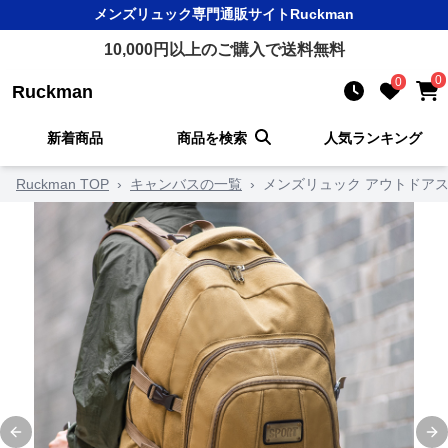
メンズリュック
専門通販サイト
Ruckman
10,000
円以上のご購入で送料無料
0
0
Ruckman
新着商品
商品を検索
人気ランキング
Ruckman TOP
›
キャンバスの一覧
›
メンズリュック アウトドア
Previous slide
Ne