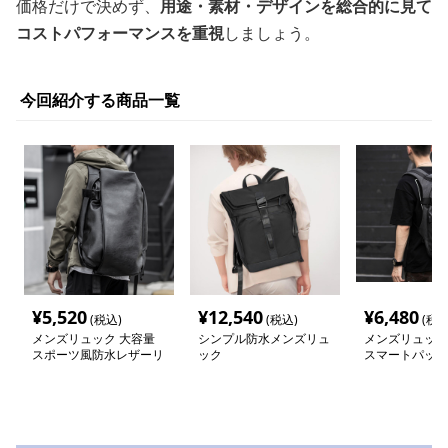
価格だけで決めず、
用途・素材・デザインを総合的に見て
コストパフォーマンスを重視
しましょう。
今回紹介する商品一覧
¥
5,520
¥
12,540
¥
6,480
(税込)
(税込)
(税込
メンズリュック 大容量
シンプル防水メンズリュ
メンズリュック
スポーツ風防水レザーリ
ック
スマートパック
ュック
防水リュック