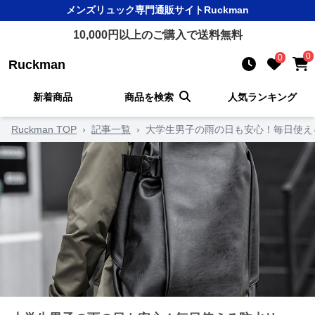
メンズリュック
専門通販サイト
Ruckman
10,000
円以上のご購入で送料無料
0
0
Ruckman
新着商品
商品を検索
人気ランキング
Ruckman TOP
›
記事一覧
›
大学生男子の雨の日も安心！毎日使え