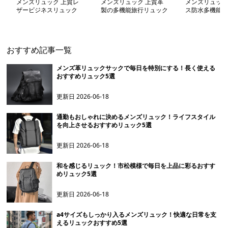
メンズリュック 上質レ
メンズリュック 上質革
メンズリュック
ザービジネスリュック
製の多機能旅行リュック
ス防水多機能リ
おすすめ記事一覧
メンズ革リュックサックで毎日を特別にする！長く使える
おすすめリュック5選
更新日
2026-06-18
通勤もおしゃれに決めるメンズリュック！ライフスタイル
を向上させるおすすめリュック5選
更新日
2026-06-18
和を感じるリュック！市松模様で毎日を上品に彩るおすす
めリュック5選
更新日
2026-06-18
a4サイズもしっかり入るメンズリュック！快適な日常を支
えるリュックおすすめ5選