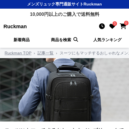
メンズリュック
専門通販サイト
Ruckman
10,000
円以上のご購入で送料無料
0
0
Ruckman
新着商品
商品を検索
人気ランキング
Ruckman TOP
›
記事一覧
›
スーツにもマッチするおしゃれなメン