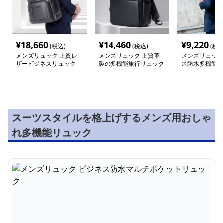
¥
18,660
¥
14,460
¥
9,220
(税込)
(税込)
(税込
メンズリュック 上質レ
メンズリュック 上質革
メンズリュック
ザービジネスリュック
製の多機能旅行リュック
ス防水多機能リ
スーツスタイルを格上げするメンズ用おしゃ
れ多機能リュック