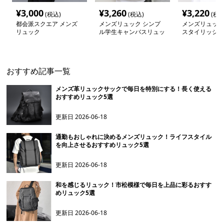
¥
3,000
¥
3,260
¥
3,220
(税込)
(税込)
(税込
都会派スクエア メンズ
メンズリュック シンプ
メンズリュック
リュック
ル学生キャンバスリュッ
スタイリッシュ
ク
ック
おすすめ記事一覧
メンズ革リュックサックで毎日を特別にする！長く使える
おすすめリュック5選
更新日
2026-06-18
通勤もおしゃれに決めるメンズリュック！ライフスタイル
を向上させるおすすめリュック5選
更新日
2026-06-18
和を感じるリュック！市松模様で毎日を上品に彩るおすす
めリュック5選
更新日
2026-06-18