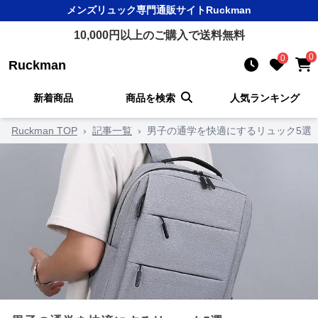
メンズリュック
専門通販サイト
Ruckman
10,000
円以上のご購入で送料無料
0
0
Ruckman
新着商品
商品を検索
人気ランキング
Ruckman TOP
›
記事一覧
›
男子の通学を快適にするリュック5選