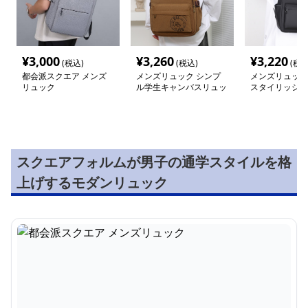
¥
3,000
¥
3,260
¥
3,220
(税込)
(税込)
(税込
都会派スクエア メンズ
メンズリュック シンプ
メンズリュック
リュック
ル学生キャンバスリュッ
スタイリッシュ
ク
ック
スクエアフォルムが男子の通学スタイルを格
上げするモダンリュック